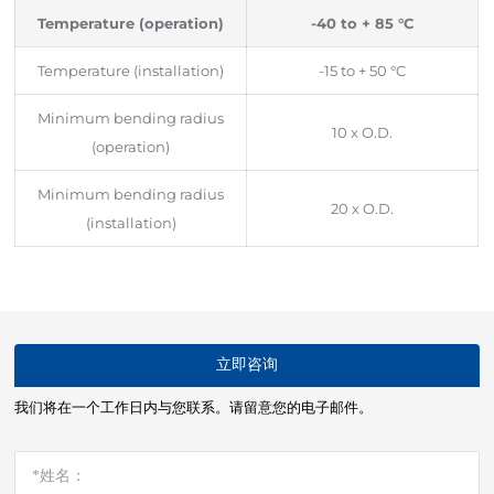
Temperature (operation)
-40 to + 85 °C
Temperature (installation)
-15 to + 50 °C
Minimum bending radius
10 x O.D.
(operation)
Minimum bending radius
20 x O.D.
(installation)
立即咨询
我们将在一个工作日内与您联系。请留意您的电子邮件。