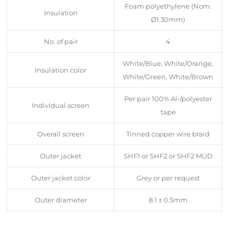
Foam polyethylene (Nom.
Insulation
Ø1.30mm)
No. of pair
4
White/Blue, White/Orange,
Insulation color
White/Green, White/Brown
Per pair 100% Al-/polyester
Individual screen
tape
Overall screen
Tinned copper wire braid
Outer jacket
SHF1 or SHF2 or SHF2 MUD
Outer jacket color
Grey or per request
Outer diameter
8.1 ± 0.5mm