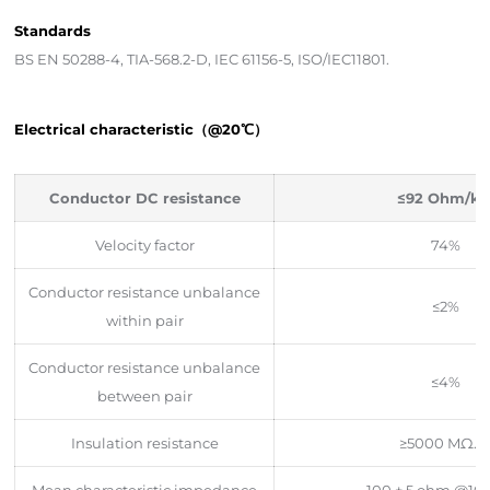
Standards
BS EN 50288-4, TIA-568.2-D, IEC 61156-5, ISO/IEC11801.
Electrical characteristic（@20℃）
Conductor DC resistance
≤92 Ohm/k
Velocity factor
74%
Conductor resistance unbalance
≤2%
within pair
Conductor resistance unbalance
≤4%
between pair
Insulation resistance
≥5000 MΩ.
Mean characteristic impedance
100 ± 5 ohm @1