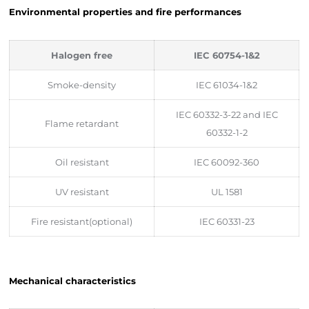
Environmental properties and fire performances
Halogen free
IEC 60754-1&2
Smoke-density
IEC 61034-1&2
IEC 60332-3-22 and IEC
Flame retardant
60332-1-2
Oil resistant
IEC 60092-360
UV resistant
UL 1581
Fire resistant(optional)
IEC 60331-23
Mechanical characteristics