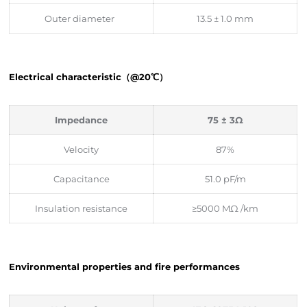
Outer diameter
13.5 ± 1.0 mm
Electrical characteristic（@20℃）
Impedance
75 ± 3Ω
Velocity
87%
Capacitance
51.0 pF/m
Insulation resistance
≥5000 MΩ /km
Environmental properties and fire performances