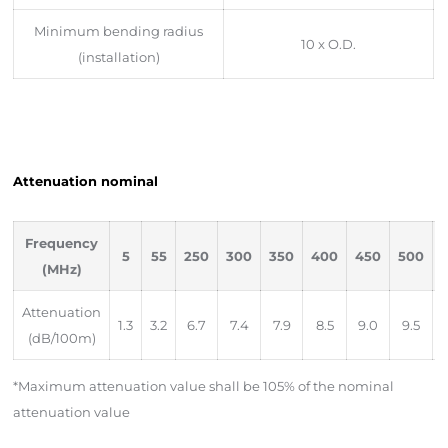
Minimum bending radius
10 x O.D.
(installation)
Attenuation nominal
Frequency
5
55
250
300
350
400
450
500
(MHz)
Attenuation
1.3
3.2
6.7
7.4
7.9
8.5
9.0
9.5
1
(dB/100m)
*Maximum attenuation value shall be 105% of the nominal
attenuation value