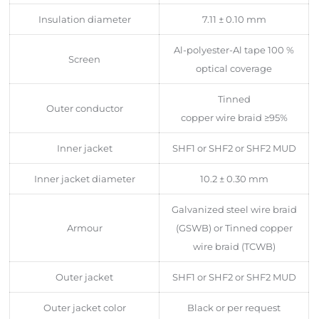
Insulation diameter
7.11 ± 0.10 mm
Al-polyester-Al tape 100 %
Screen
optical coverage
Tinned
Outer conductor
copper wire braid ≥95%
Inner jacket
SHF1 or SHF2 or SHF2 MUD
Inner jacket diameter
10.2 ± 0.30 mm
Galvanized steel wire braid
Armour
(GSWB) or Tinned copper
wire braid (TCWB)
Outer jacket
SHF1 or SHF2 or SHF2 MUD
Outer jacket color
Black or per request