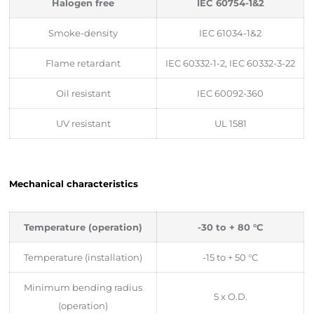
Halogen free
IEC 60754-1&2
Smoke-density
IEC 61034-1&2
Flame retardant
IEC 60332-1-2, IEC 60332-3-22
Oil resistant
IEC 60092-360
UV resistant
UL 1581
Mechanical characteristics
Temperature (operation)
-30 to + 80 °C
Temperature (installation)
-15 to + 50 °C
Minimum bending radius
5 x O.D.
(operation)