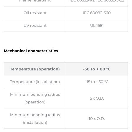
Oil resistant
IEC 60092-360
UV resistant
UL 1581
Mechanical characteristics
Temperature (operation)
-30 to + 80 °C
Temperature (installation)
-15 to + 50 °C
Minimum bending radius
5 x O.D.
(operation)
Minimum bending radius
10 x O.D.
(installation)