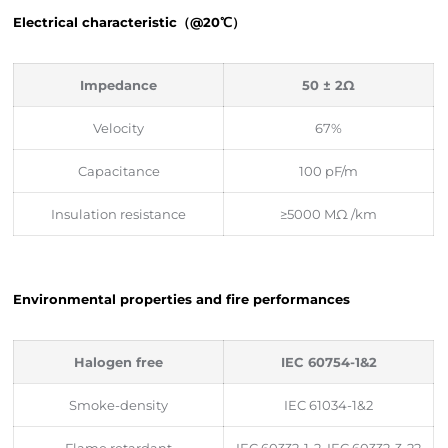
Electrical characteristic（@20℃）
Impedance
50 ± 2Ω
Velocity
67%
Capacitance
100 pF/m
Insulation resistance
≥5000 MΩ /km
Environmental properties and fire performances
Halogen free
IEC 60754-1&2
Smoke-density
IEC 61034-1&2
Flame retardant
IEC 60332-1-2, IEC 60332-3-22