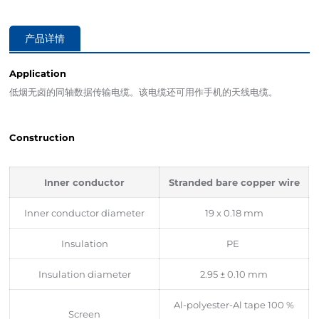
产品详情
Application
低烟无卤的同轴数据传输电缆。该电缆还可用作手机的天线电缆。
Construction
Inner conductor
Stranded bare copper wire
Inner conductor diameter
19 x 0.18 mm
Insulation
PE
Insulation diameter
2.95 ± 0.10 mm
Al-polyester-Al tape 100 %
Screen