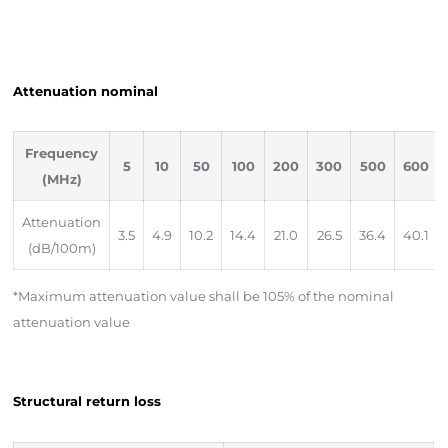
Attenuation nominal
Frequency
5
10
50
100
200
300
500
600
(MHz)
Attenuation
3.5
4.9
10.2
14.4
21.0
26.5
36.4
40.1
(dB/100m)
*Maximum attenuation value shall be 105% of the nominal
attenuation value
Structural return loss