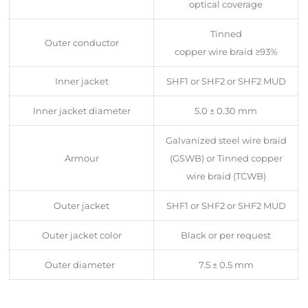
optical coverage
Tinned
Outer conductor
copper wire braid ≥93%
Inner jacket
SHF1 or SHF2 or SHF2 MUD
Inner jacket diameter
5.0 ± 0.30 mm
Galvanized steel wire braid
Armour
(GSWB) or Tinned copper
wire braid (TCWB)
Outer jacket
SHF1 or SHF2 or SHF2 MUD
Outer jacket color
Black or per request
Outer diameter
7.5 ± 0.5 mm