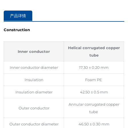
产品详情
Construction
Helical corrugated copper
Inner conductor
tube
Inner conductor diameter
17.30 ± 0.20 mm
Insulation
Foam PE
Insulation diameter
42.50 ± 0.5 mm
Annular corrugated copper
Outer conductor
tube
Outer conductor diameter
46.50 ± 0.30 mm