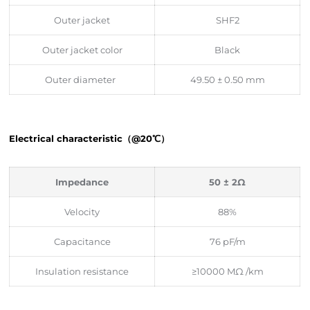
Outer jacket
SHF2
Outer jacket color
Black
Outer diameter
49.50 ± 0.50 mm
Electrical characteristic（@20℃）
Impedance
50 ± 2Ω
Velocity
88%
Capacitance
76 pF/m
Insulation resistance
≥10000 MΩ /km