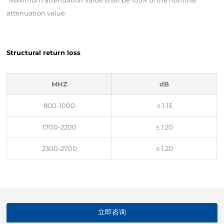
attenuation value
Structural return loss
MHZ
dB
800-1000
≤ 1.15
1700-2200
≤ 1.20
2300-2700
≤ 1.20
立即咨询