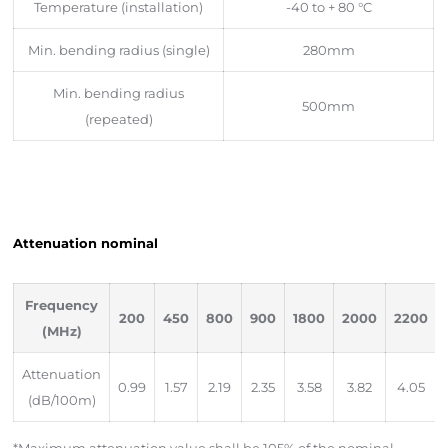
Temperature (installation)
-40 to + 80 °C
Min. bending radius (single)
280mm
Min. bending radius
500mm
(repeated)
Attenuation nominal
Frequency
200
450
800
900
1800
2000
2200
(MHz)
Attenuation
0.99
1.57
2.19
2.35
3.58
3.82
4.05
(dB/100m)
*Maximum attenuation value shall be 105% of the nominal