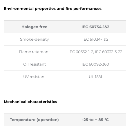
Environmental properties and fire performances
Halogen free
IEC 60754-1&2
Smoke-density
IEC 61034-1&2
Flame retardant
IEC 60332-1-2, IEC 60332-3-22
Oil resistant
IEC 60092-360
UV resistant
UL 1581
Mechanical characteristics
Temperature (operation)
-25 to + 85 °C