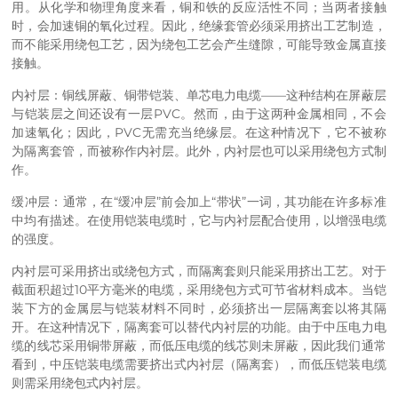
用。从化学和物理角度来看，铜和铁的反应活性不同；当两者接触
时，会加速铜的氧化过程。因此，绝缘套管必须采用挤出工艺制造，
而不能采用绕包工艺，因为绕包工艺会产生缝隙，可能导致金属直接
接触。
内衬层：铜线屏蔽、铜带铠装、单芯电力电缆——这种结构在屏蔽层
与铠装层之间还设有一层PVC。然而，由于这两种金属相同，不会
加速氧化；因此，PVC无需充当绝缘层。在这种情况下，它不被称
为隔离套管，而被称作内衬层。此外，内衬层也可以采用绕包方式制
作。
缓冲层：通常，在“缓冲层”前会加上“带状”一词，其功能在许多标准
中均有描述。在使用铠装电缆时，它与内衬层配合使用，以增强电缆
的强度。
内衬层可采用挤出或绕包方式，而隔离套则只能采用挤出工艺。对于
截面积超过10平方毫米的电缆，采用绕包方式可节省材料成本。当铠
装下方的金属层与铠装材料不同时，必须挤出一层隔离套以将其隔
开。在这种情况下，隔离套可以替代内衬层的功能。由于中压电力电
缆的线芯采用铜带屏蔽，而低压电缆的线芯则未屏蔽，因此我们通常
看到，中压铠装电缆需要挤出式内衬层（隔离套），而低压铠装电缆
则需采用绕包式内衬层。