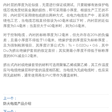
内衬层的厚度为近似值，无需进行保证或测试。只要能够有效保护电
缆芯线免受铠装金属的损伤，即可采用最小厚度。根据生产工艺的不
同，内衬层可采用绕包或挤出两种方式。在电力电缆生产中，若采用
绕包工艺，当电缆芯线直径假设为40毫米或以下时，内衬层的近似
厚度为0.4毫米；当直径大于40毫米时，则为0.6毫米。
对于控制电缆，内衬的标称厚度为1.2毫米，但允许存在20%的负偏
差，且最小厚度不得低于1.0毫米。绝缘护套的厚度应为标称厚度，
且为强制检测项目。其厚度计算公式为：Ts = 0.02Du + 0.6，其中
Du为挤出绝缘护套前的假定直径；其实测最小厚度不得低于标称厚
度的80%减去0.2毫米。
挤出式内衬或绝缘套管的材料可选用聚氯乙烯或聚乙烯，其工作温度
应与电缆绝缘层和护套的温度相匹配。当电缆为无卤电缆时，也应采
用无卤材料，通常使用再生PVC带作为覆盖材料。
上一个：
防火电缆产品介绍
下一个：